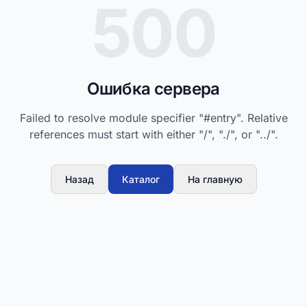
500
Ошибка сервера
Failed to resolve module specifier "#entry". Relative
references must start with either "/", "./", or "../".
Назад
Каталог
На главную