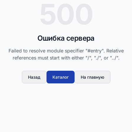
500
Ошибка сервера
Failed to resolve module specifier "#entry". Relative
references must start with either "/", "./", or "../".
Назад
Каталог
На главную