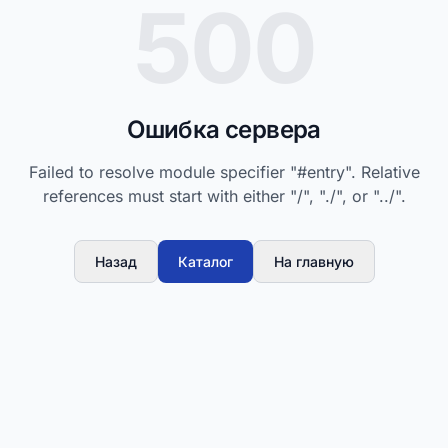
500
Ошибка сервера
Failed to resolve module specifier "#entry". Relative
references must start with either "/", "./", or "../".
Назад
Каталог
На главную