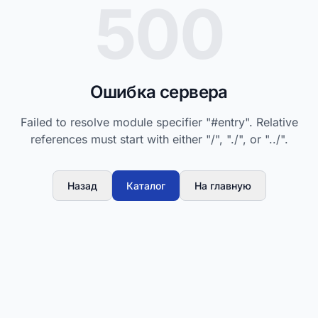
500
Ошибка сервера
Failed to resolve module specifier "#entry". Relative
references must start with either "/", "./", or "../".
Назад
Каталог
На главную