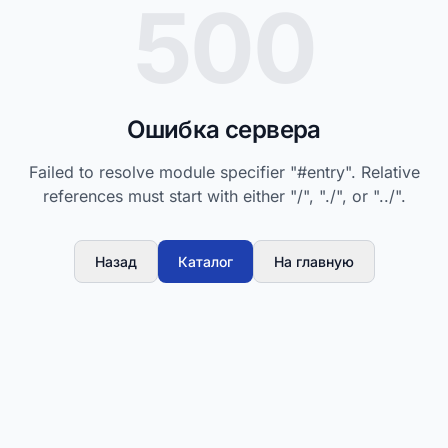
500
Ошибка сервера
Failed to resolve module specifier "#entry". Relative
references must start with either "/", "./", or "../".
Назад
Каталог
На главную