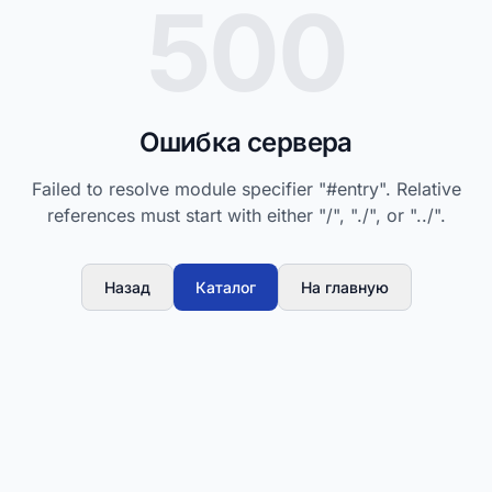
500
Ошибка сервера
Failed to resolve module specifier "#entry". Relative
references must start with either "/", "./", or "../".
Назад
Каталог
На главную