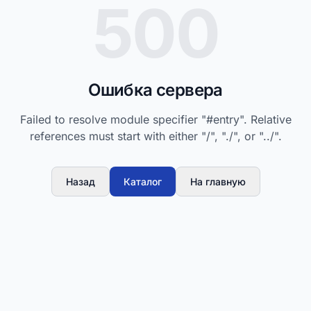
500
Ошибка сервера
Failed to resolve module specifier "#entry". Relative
references must start with either "/", "./", or "../".
Назад
Каталог
На главную