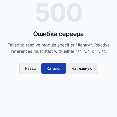
500
Ошибка сервера
Failed to resolve module specifier "#entry". Relative
references must start with either "/", "./", or "../".
Назад
Каталог
На главную