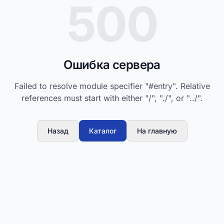
500
Ошибка сервера
Failed to resolve module specifier "#entry". Relative
references must start with either "/", "./", or "../".
Назад
Каталог
На главную