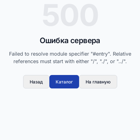
500
Ошибка сервера
Failed to resolve module specifier "#entry". Relative
references must start with either "/", "./", or "../".
Назад
Каталог
На главную