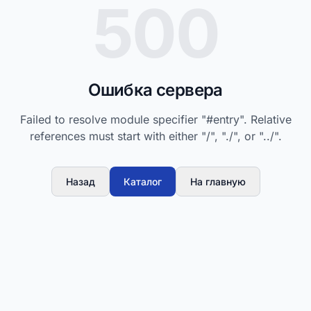
500
Ошибка сервера
Failed to resolve module specifier "#entry". Relative
references must start with either "/", "./", or "../".
Назад
Каталог
На главную