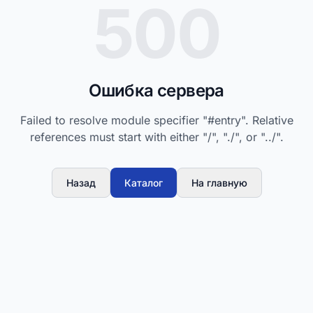
500
Ошибка сервера
Failed to resolve module specifier "#entry". Relative
references must start with either "/", "./", or "../".
Назад
Каталог
На главную