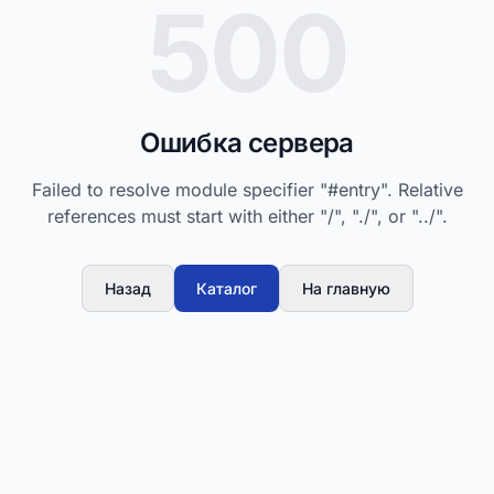
500
Ошибка сервера
Failed to resolve module specifier "#entry". Relative
references must start with either "/", "./", or "../".
Назад
Каталог
На главную