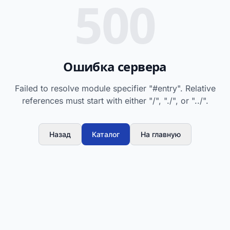
500
Ошибка сервера
Failed to resolve module specifier "#entry". Relative
references must start with either "/", "./", or "../".
Назад
Каталог
На главную