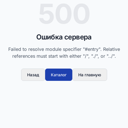
500
Ошибка сервера
Failed to resolve module specifier "#entry". Relative
references must start with either "/", "./", or "../".
Назад
Каталог
На главную