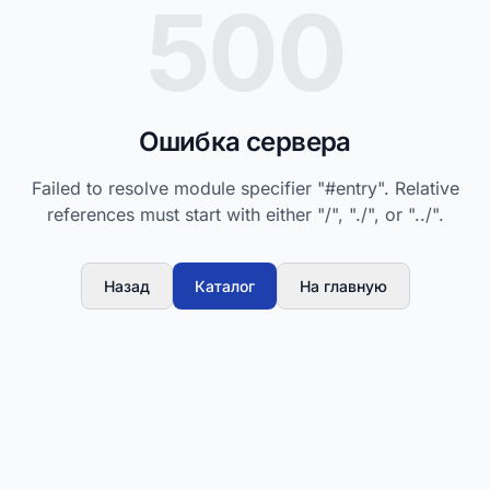
500
Ошибка сервера
Failed to resolve module specifier "#entry". Relative
references must start with either "/", "./", or "../".
Назад
Каталог
На главную