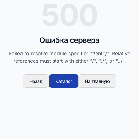
500
Ошибка сервера
Failed to resolve module specifier "#entry". Relative
references must start with either "/", "./", or "../".
Назад
Каталог
На главную