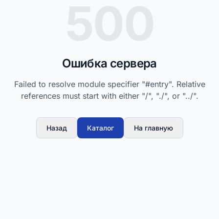
500
Ошибка сервера
Failed to resolve module specifier "#entry". Relative
references must start with either "/", "./", or "../".
Назад
Каталог
На главную