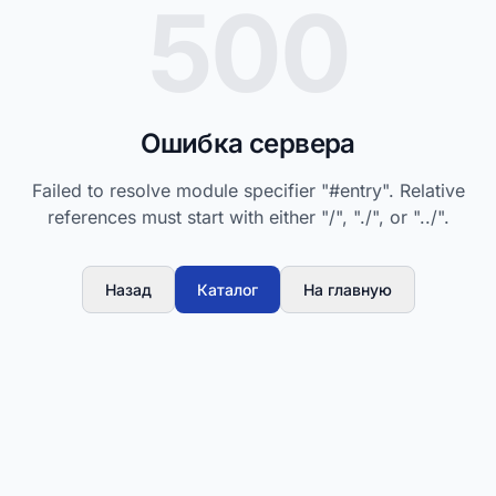
500
Ошибка сервера
Failed to resolve module specifier "#entry". Relative
references must start with either "/", "./", or "../".
Назад
Каталог
На главную