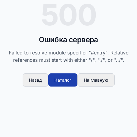
500
Ошибка сервера
Failed to resolve module specifier "#entry". Relative
references must start with either "/", "./", or "../".
Назад
Каталог
На главную