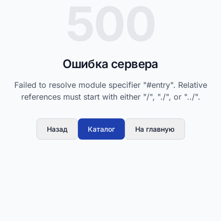
500
Ошибка сервера
Failed to resolve module specifier "#entry". Relative
references must start with either "/", "./", or "../".
Назад
Каталог
На главную