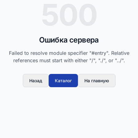
500
Ошибка сервера
Failed to resolve module specifier "#entry". Relative
references must start with either "/", "./", or "../".
Назад
Каталог
На главную