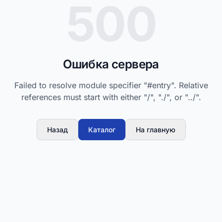
500
Ошибка сервера
Failed to resolve module specifier "#entry". Relative
references must start with either "/", "./", or "../".
Назад
Каталог
На главную