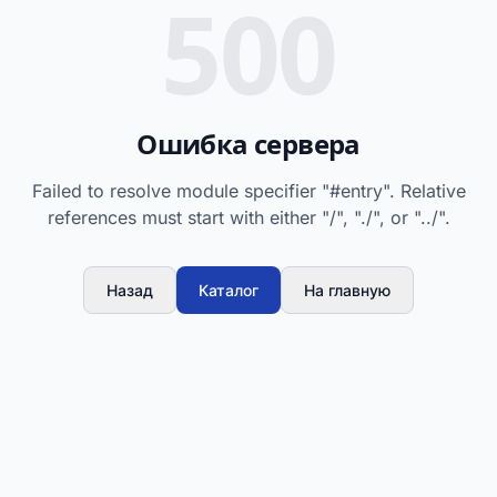
500
Ошибка сервера
Failed to resolve module specifier "#entry". Relative
references must start with either "/", "./", or "../".
Назад
Каталог
На главную