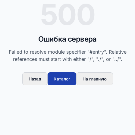
500
Ошибка сервера
Failed to resolve module specifier "#entry". Relative
references must start with either "/", "./", or "../".
Назад
Каталог
На главную