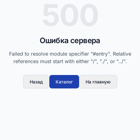
500
Ошибка сервера
Failed to resolve module specifier "#entry". Relative
references must start with either "/", "./", or "../".
Назад
Каталог
На главную