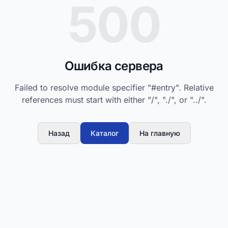
500
Ошибка сервера
Failed to resolve module specifier "#entry". Relative
references must start with either "/", "./", or "../".
Назад
Каталог
На главную