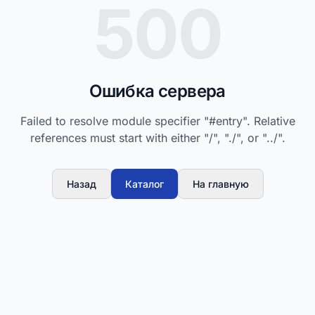
500
Ошибка сервера
Failed to resolve module specifier "#entry". Relative
references must start with either "/", "./", or "../".
Назад
Каталог
На главную