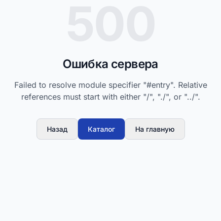
500
Ошибка сервера
Failed to resolve module specifier "#entry". Relative
references must start with either "/", "./", or "../".
Назад
Каталог
На главную