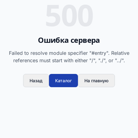
500
Ошибка сервера
Failed to resolve module specifier "#entry". Relative
references must start with either "/", "./", or "../".
Назад
Каталог
На главную