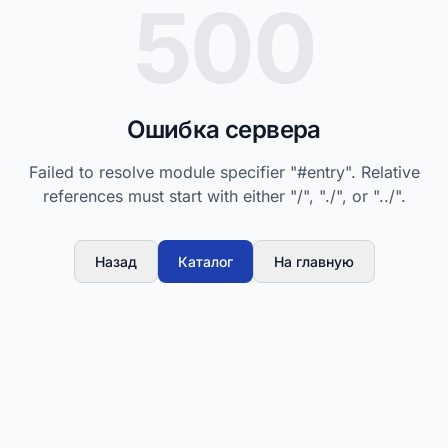
500
Ошибка сервера
Failed to resolve module specifier "#entry". Relative
references must start with either "/", "./", or "../".
Назад
Каталог
На главную