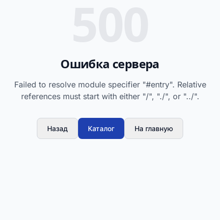
500
Ошибка сервера
Failed to resolve module specifier "#entry". Relative
references must start with either "/", "./", or "../".
Назад
Каталог
На главную