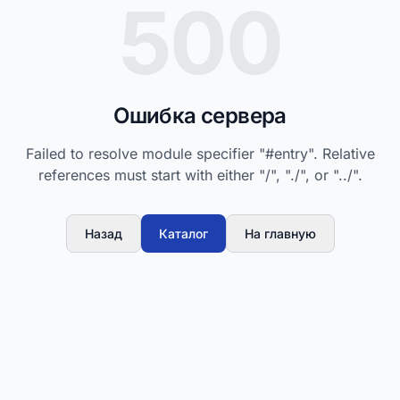
500
Ошибка сервера
Failed to resolve module specifier "#entry". Relative
references must start with either "/", "./", or "../".
Назад
Каталог
На главную