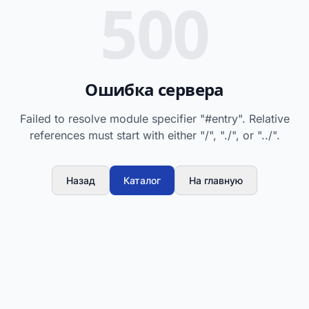
500
Ошибка сервера
Failed to resolve module specifier "#entry". Relative
references must start with either "/", "./", or "../".
Назад
Каталог
На главную