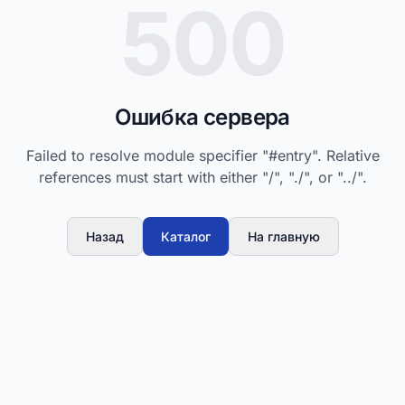
500
Ошибка сервера
Failed to resolve module specifier "#entry". Relative
references must start with either "/", "./", or "../".
Назад
Каталог
На главную