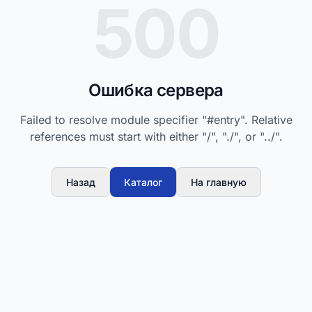
500
Ошибка сервера
Failed to resolve module specifier "#entry". Relative
references must start with either "/", "./", or "../".
Назад
Каталог
На главную