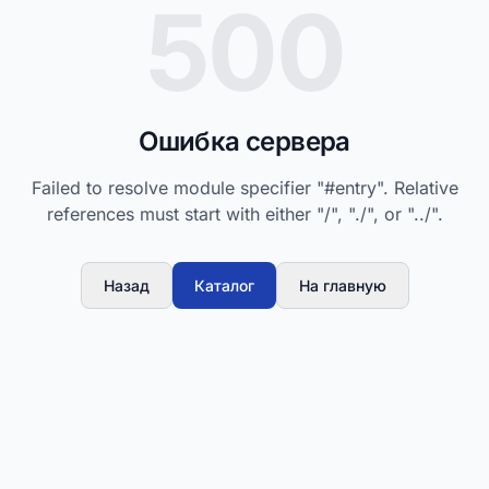
500
Ошибка сервера
Failed to resolve module specifier "#entry". Relative
references must start with either "/", "./", or "../".
Назад
Каталог
На главную