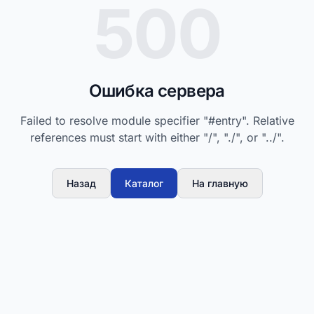
500
Ошибка сервера
Failed to resolve module specifier "#entry". Relative
references must start with either "/", "./", or "../".
Назад
Каталог
На главную