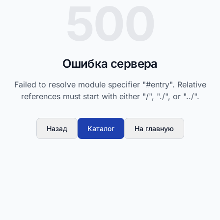
500
Ошибка сервера
Failed to resolve module specifier "#entry". Relative
references must start with either "/", "./", or "../".
Назад
Каталог
На главную