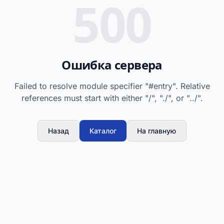
500
Ошибка сервера
Failed to resolve module specifier "#entry". Relative
references must start with either "/", "./", or "../".
Назад
Каталог
На главную