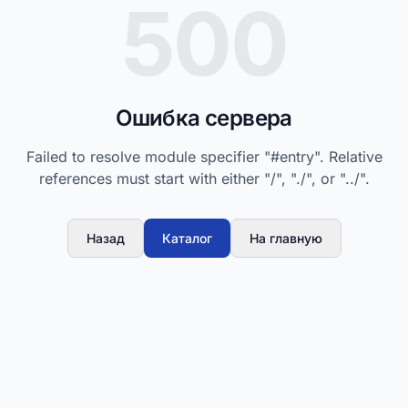
500
Ошибка сервера
Failed to resolve module specifier "#entry". Relative
references must start with either "/", "./", or "../".
Назад
Каталог
На главную