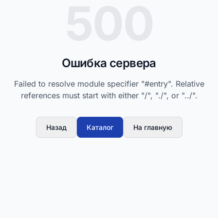
500
Ошибка сервера
Failed to resolve module specifier "#entry". Relative
references must start with either "/", "./", or "../".
Назад
Каталог
На главную