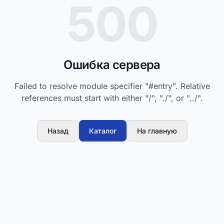
500
Ошибка сервера
Failed to resolve module specifier "#entry". Relative
references must start with either "/", "./", or "../".
Назад
Каталог
На главную