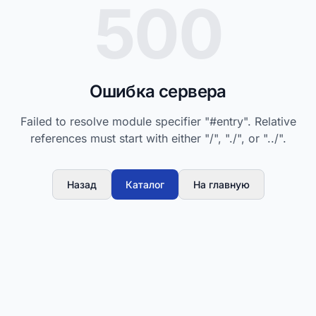
500
Ошибка сервера
Failed to resolve module specifier "#entry". Relative
references must start with either "/", "./", or "../".
Назад
Каталог
На главную