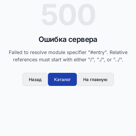
500
Ошибка сервера
Failed to resolve module specifier "#entry". Relative
references must start with either "/", "./", or "../".
Назад
Каталог
На главную