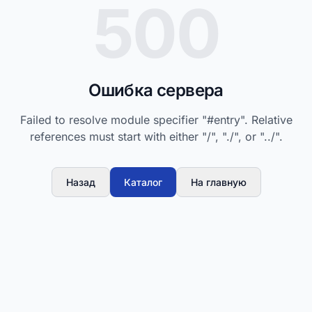
500
Ошибка сервера
Failed to resolve module specifier "#entry". Relative
references must start with either "/", "./", or "../".
Назад
Каталог
На главную