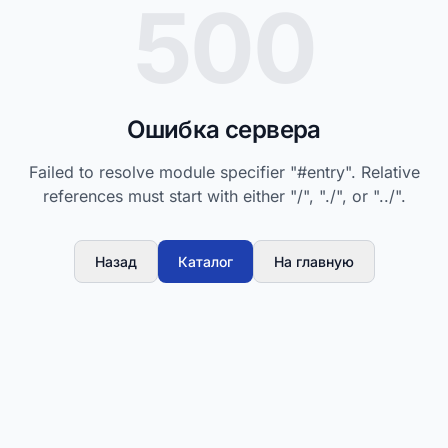
500
Ошибка сервера
Failed to resolve module specifier "#entry". Relative
references must start with either "/", "./", or "../".
Назад
Каталог
На главную