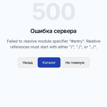
500
Ошибка сервера
Failed to resolve module specifier "#entry". Relative
references must start with either "/", "./", or "../".
Назад
Каталог
На главную