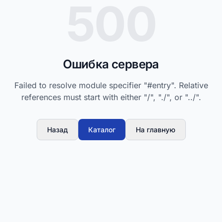
500
Ошибка сервера
Failed to resolve module specifier "#entry". Relative
references must start with either "/", "./", or "../".
Назад
Каталог
На главную