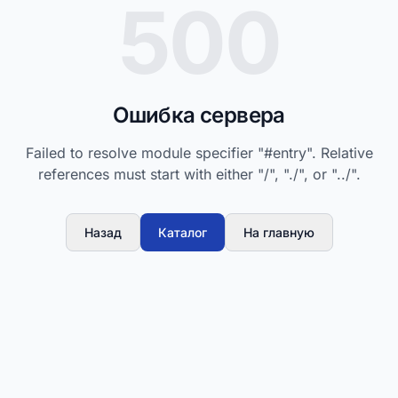
500
Ошибка сервера
Failed to resolve module specifier "#entry". Relative
references must start with either "/", "./", or "../".
Назад
Каталог
На главную